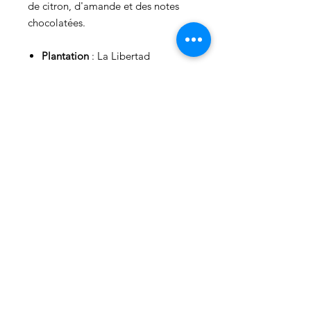
de citron, d'amande et des notes
chocolatées.
Plantation
: La Libertad
Altitude
: 1500 - 1700m
Region
: Huehuetenango
Process
: Lavé
Informations produit
Produit :
100% Arabica
Poids
: 250g
Conditions générales de vente
Politique de confidentialité
Mentions légales