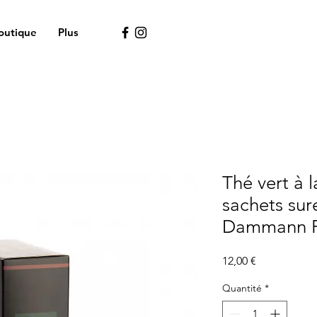
outique
Plus
Thé vert à 
sachets sur
Dammann F
Prix
12,00 €
Quantité
*