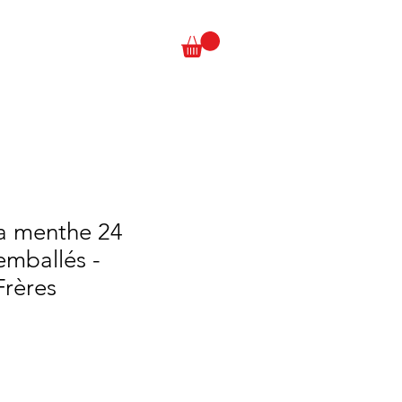
la menthe 24
emballés -
rères