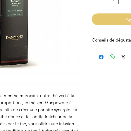
Aj
Conseils de dégusta
Infusion
: 3/4 min
Température
: 90
 la menthe marocain, notre thé vert à la
 proportions, le thé vert Gunpowder à
e afin de créer une parfaite synergie. La
e douce et la subtile fraîcheur de la
s par le thé, vous offrira une infusion
 la tradition, un thé à boire très chaud et