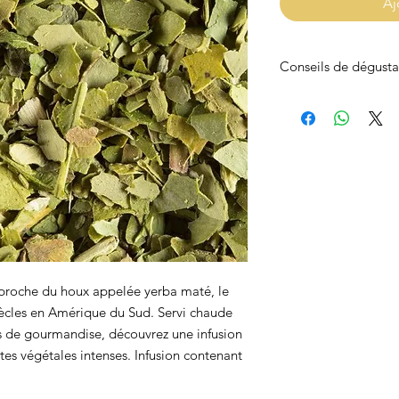
Aj
Conseils de dégusta
Infusion :
5 min
Température :
100
 proche du houx appelée yerba maté, le
cles en Amérique du Sud. Servi chaude
s de gourmandise, découvrez une infusion
es végétales intenses. Infusion contenant