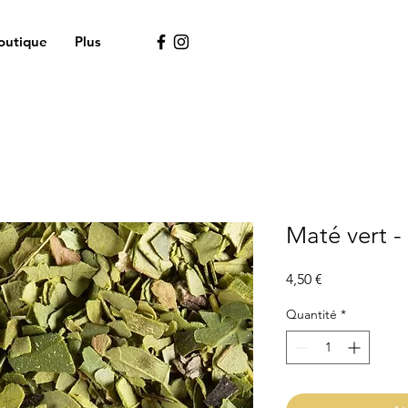
outique
Plus
Maté vert 
Prix
4,50 €
Quantité
*